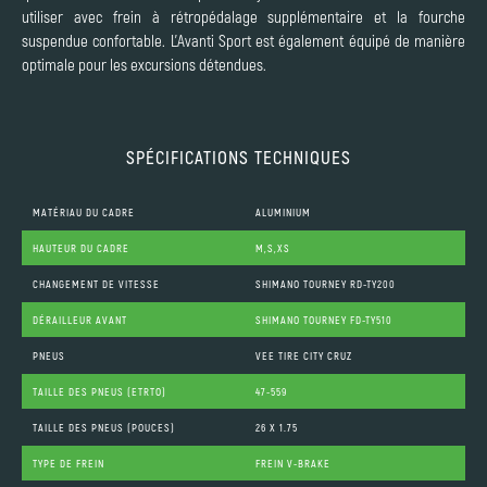
utiliser avec frein à rétropédalage supplémentaire et la fourche
suspendue confortable. L'Avanti Sport est également équipé de manière
optimale pour les excursions détendues.
SPÉCIFICATIONS TECHNIQUES
MATÉRIAU DU CADRE
ALUMINIUM
HAUTEUR DU CADRE
M,S,XS
CHANGEMENT DE VITESSE
SHIMANO TOURNEY RD-TY200
DÉRAILLEUR AVANT
SHIMANO TOURNEY FD-TY510
PNEUS
VEE TIRE CITY CRUZ
TAILLE DES PNEUS (ETRTO)
47-559
TAILLE DES PNEUS (POUCES)
26 X 1.75
TYPE DE FREIN
FREIN V-BRAKE