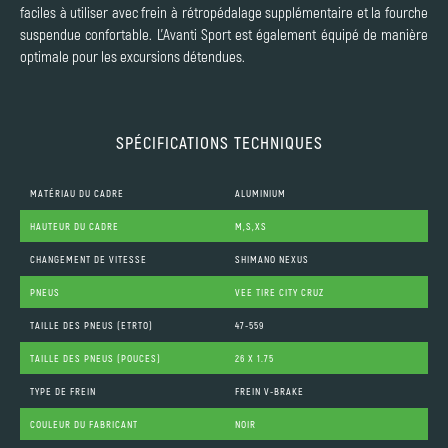
faciles à utiliser avec frein à rétropédalage supplémentaire et la fourche
suspendue confortable. L'Avanti Sport est également équipé de manière
optimale pour les excursions détendues.
SPÉCIFICATIONS TECHNIQUES
MATÉRIAU DU CADRE
ALUMINIUM
HAUTEUR DU CADRE
M,S,XS
CHANGEMENT DE VITESSE
SHIMANO NEXUS
PNEUS
VEE TIRE CITY CRUZ
TAILLE DES PNEUS (ETRTO)
47-559
TAILLE DES PNEUS (POUCES)
26 X 1.75
TYPE DE FREIN
FREIN V-BRAKE
COULEUR DU FABRICANT
NOIR