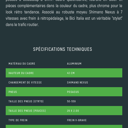
pièces complémentaires dans la couleur du cadre, plus chrome pour le
look rétro tendance. Associé au robuste moyeu Shimano Nexus à 7
vitesses avec frein à rétropédalage, le Bici Italia est un véritable "stylet"
dans le trafic routier.
SPÉCIFICATIONS TECHNIQUES
MATÉRIAU DU CADRE
ALUMINIUM
HAUTEUR DU CADRE
43 CM
CHANGEMENT DE VITESSE
SHIMANO NEXUS
PNEUS
PEGASUS
TAILLE DES PNEUS (ETRTO)
50-559
TAILLE DES PNEUS (POUCES)
26 X 2.00
TYPE DE FREIN
FREIN V-BRAKE