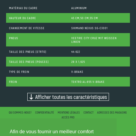
MATÉRIAU DU CADRE
ALUMINIUM
HAUTEUR DU CADRE
45 CM,50 CM,55 CM
CHANGEMENT DE VITESSE
SHIMANO NEXUS SG-C3001
PNEUS
VEETIRE CITY CRUZ MIT WEISSEN L
INIEN
TAILLE DES PNEUS (ETRTO)
44-622
TAILLE DES PNEUS (POUCES)
28 X 1,625
TYPE DE FREIN
V-BRAKE
FREIN
TEKTRO AL-855 V-BRAKE
Afficher toutes les caractéristiques
QUI SOMMES-NOUS?
CONFIDENTIALITÉ
MENTIONS LÉGALES
CONTACT
ADRESSES DES MAGASINS
ACCÈS PRO
Afin de vous fournir un meilleur comfort