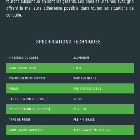
fourche suspendue en sont les garants. Les pédales urbaines avec grip
offrent la meilleure adhérence possible dans toutes les situations de
conduite.
SPÉCIFICATIONS TECHNIQUES
MATÉRIAU DU CADRE
ALUMINIUM
HAUTEUR DU CADRE
L,M,S
CHANGEMENT DE VITESSE
SHIMANO NEXUS
PNEUS
VEE TIRE CITY CRUZ
TAILLE DES PNEUS (ETRTO)
42-622
TAILLE DES PNEUS (POUCES)
28 X 1.60
TYPE DE FREIN
FREIN V-BRAKE
COULEUR DU FABRICANT
BLANC CASSÉ MÉTALLIQUE