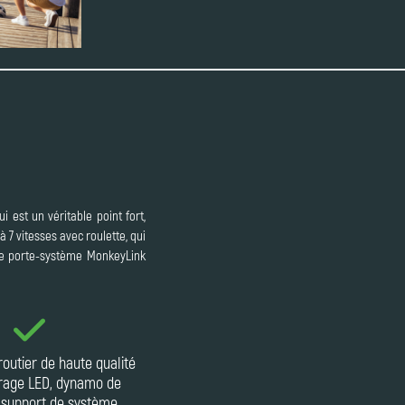
i est un véritable point fort,
 7 vitesses avec roulette, qui
 le porte-système MonkeyLink
outier de haute qualité
irage LED, dynamo de
 support de système