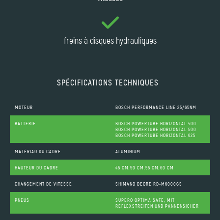
freins à disques hydrauliques
SPÉCIFICATIONS TECHNIQUES
MOTEUR
BOSCH PERFORMANCE LINE 25/65NM
BATTERIE
BOSCH POWERTUBE HORIZONTAL 400
BOSCH POWERTUBE HORIZONTAL 500
BOSCH POWERTUBE HORIZONTAL 625
MATÉRIAU DU CADRE
ALUMINIUM
HAUTEUR DU CADRE
45 CM,50 CM,55 CM,60 CM
CHANGEMENT DE VITESSE
SHIMANO DEORE RD-M6000GS
PNEUS
SUPERO OPTIMA SAFE, MIT
REFLEXSTREIFEN UND PANNENSICHER