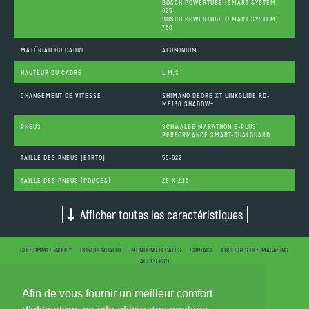
BOSCH POWERTUBE (SMART SYSTEM)
625
BOSCH POWERTUBE (SMART SYSTEM)
750
MATÉRIAU DU CADRE
ALUMINIUM
HAUTEUR DU CADRE
L,M,S
CHANGEMENT DE VITESSE
SHIMANO DEORE XT LINKGLIDE RD-
M8130 SHADOW+
PNEUS
SCHWALBE MARATHON E-PLUS
PERFORMANCE SMART-DUALGUARD
TAILLE DES PNEUS (ETRTO)
55-622
TAILLE DES PNEUS (POUCES)
28 X 2.15
Afficher toutes les caractéristiques
QUI SOMMES-NOUS?
CONFIDENTIALITÉ
MENTIONS LÉGALES
CONTACT
ADRESSES DES MAGASINS
ACCÈS PRO
Afin de vous fournir un meilleur comfort