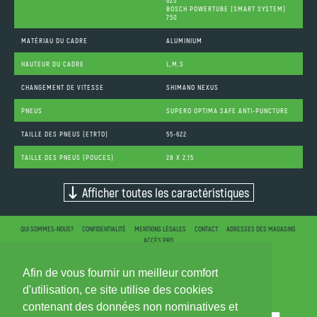
625
BOSCH POWERTUBE (SMART SYSTEM)
750
MATÉRIAU DU CADRE
ALUMINIUM
HAUTEUR DU CADRE
L,M,S
CHANGEMENT DE VITESSE
SHIMANO NEXUS
PNEUS
SUPERO OPTIMA SAFE ANTI-PUNCTURE
TAILLE DES PNEUS (ETRTO)
55-622
TAILLE DES PNEUS (POUCES)
28 X 2.15
Afficher toutes les caractéristiques
QUI SOMMES-NOUS?
CONFIDENTIALITÉ
MENTIONS LÉGALES
CONTACT
ADRESSES DES MAGASINS
ACCÈS PRO
Afin de vous fournir un meilleur comfort
d'utilisation, ce site utilise des cookies
contenant des données non nominatives et