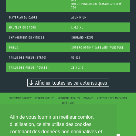
BOSCH POWERTUBE (SMART SYSTEM)
750
MATÉRIAU DU CADRE
ALUMINIUM
HAUTEUR DU CADRE
L,M,S,XL
CHANGEMENT DE VITESSE
SHIMANO NEXUS
PNEUS
SUPERO OPTIMA SAFE ANTI-PUNCTURE
TAILLE DES PNEUS (ETRTO)
55-622
TAILLE DES PNEUS (POUCES)
28 X 2.15
Afficher toutes les caractéristiques
QUI SOMMES-NOUS?
CONFIDENTIALITÉ
MENTIONS LÉGALES
CONTACT
ADRESSES DES MAGASINS
ACCÈS PRO
Afin de vous fournir un meilleur comfort
d'utilisation, ce site utilise des cookies
contenant des données non nominatives et