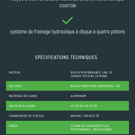
courroie
système de freinage hydraulique à disque à quatre pistons
SPÉCIFICATIONS TECHNIQUES
MOTEUR
BOSCH PERFORMANCE LINE CX
(SMART SYSTEM) 25/85NM
BATTERIE
BOSCH POWERTUBE HORIZONTAL 750
MATÉRIAU DU CADRE
ALUMINIUM
HAUTEUR DU CADRE
45 CM,50 CM,55 CM
CHANGEMENT DE VITESSE
NUVINCI, ENVIOLO TR
PNEUS
SCHWALBE ENERGIZER PLUS
PERFORMANCE, GREEN GUARD