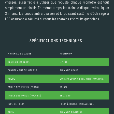
vitesses, aussi facile à utiliser que robuste, chaque kilomètre est tout
simplement un plaisir. En même temps, les freins à disque hydrauliques
Shimano, les pneus anti-crevaison et le puissant système d'éclairage à
LED assurent la sécurité sur tous les chemins et circuits quotidiens.
SPÉCIFICATIONS TECHNIQUES
MATÉRIAU DU CADRE
ALUMINIUM
HAUTEUR DU CADRE
L,M,XL
CHANGEMENT DE VITESSE
SHIMANO NEXUS
PNEUS
SUPERO OPTIMA SAFE ANTI-PUNCTURE
TAILLE DES PNEUS (ETRTO)
50-622
TAILLE DES PNEUS (POUCES)
28 X 2.00
TYPE DE FREIN
FREIN À DISQUE HYDRAULIQUE
FREIN
SHIMANO BR-MT200