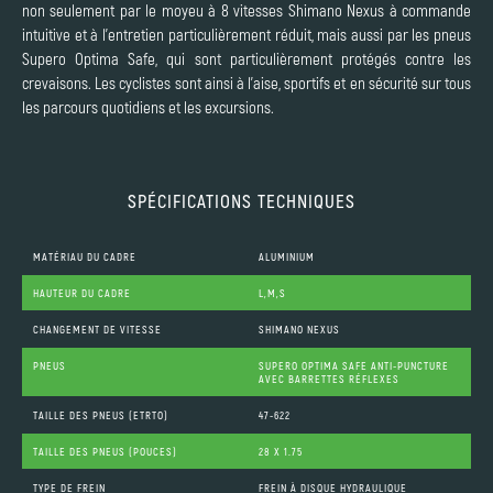
non seulement par le moyeu à 8 vitesses Shimano Nexus à commande
intuitive et à l'entretien particulièrement réduit, mais aussi par les pneus
Supero Optima Safe, qui sont particulièrement protégés contre les
crevaisons. Les cyclistes sont ainsi à l'aise, sportifs et en sécurité sur tous
les parcours quotidiens et les excursions.
SPÉCIFICATIONS TECHNIQUES
MATÉRIAU DU CADRE
ALUMINIUM
HAUTEUR DU CADRE
L,M,S
CHANGEMENT DE VITESSE
SHIMANO NEXUS
PNEUS
SUPERO OPTIMA SAFE ANTI-PUNCTURE
AVEC BARRETTES RÉFLEXES
TAILLE DES PNEUS (ETRTO)
47-622
TAILLE DES PNEUS (POUCES)
28 X 1.75
TYPE DE FREIN
FREIN À DISQUE HYDRAULIQUE