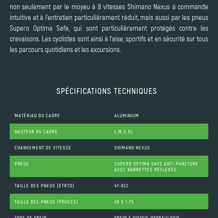
non seulement par le moyeu à 8 vitesses Shimano Nexus à commande
intuitive et à l'entretien particulièrement réduit, mais aussi par les pneus
Supero Optima Safe, qui sont particulièrement protégés contre les
crevaisons. Les cyclistes sont ainsi à l'aise, sportifs et en sécurité sur tous
les parcours quotidiens et les excursions.
SPÉCIFICATIONS TECHNIQUES
MATÉRIAU DU CADRE
ALUMINIUM
HAUTEUR DU CADRE
L,M,S,XL
CHANGEMENT DE VITESSE
SHIMANO NEXUS
PNEUS
SUPERO OPTIMA SAFE ANTI-PUNCTURE
AVEC BARRETTES RÉFLEXES
TAILLE DES PNEUS (ETRTO)
47-622
TAILLE DES PNEUS (POUCES)
28 X 1.75
TYPE DE FREIN
FREIN À DISQUE HYDRAULIQUE