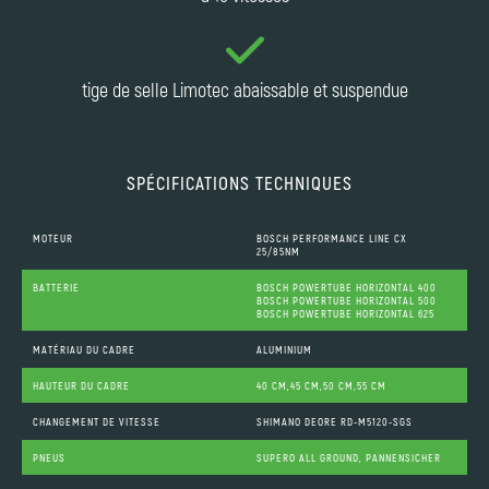
tige de selle Limotec abaissable et suspendue
SPÉCIFICATIONS TECHNIQUES
MOTEUR
BOSCH PERFORMANCE LINE CX
25/85NM
BATTERIE
BOSCH POWERTUBE HORIZONTAL 400
BOSCH POWERTUBE HORIZONTAL 500
BOSCH POWERTUBE HORIZONTAL 625
MATÉRIAU DU CADRE
ALUMINIUM
HAUTEUR DU CADRE
40 CM,45 CM,50 CM,55 CM
CHANGEMENT DE VITESSE
SHIMANO DEORE RD-M5120-SGS
PNEUS
SUPERO ALL GROUND, PANNENSICHER