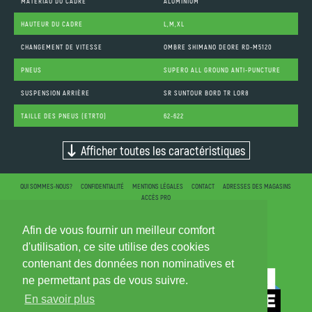
MATÉRIAU DU CADRE
ALUMINIUM
HAUTEUR DU CADRE
L,M,XL
CHANGEMENT DE VITESSE
OMBRE SHIMANO DEORE RD-M5120
PNEUS
SUPERO ALL GROUND ANTI-PUNCTURE
SUSPENSION ARRIÈRE
SR SUNTOUR BORD TR LOR8
TAILLE DES PNEUS (ETRTO)
62-622
Afficher toutes les caractéristiques
QUI SOMMES-NOUS?
CONFIDENTIALITÉ
MENTIONS LÉGALES
CONTACT
ADRESSES DES MAGASINS
ACCÈS PRO
Afin de vous fournir un meilleur comfort
d'utilisation, ce site utilise des cookies
contenant des données non nominatives et
ne permettant pas de vous suivre.
En savoir plus