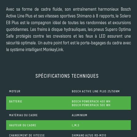
Avec sa forme de cadre fluide, son entraînement harmonieux Bosch
Active Line Plus et ses vitesses sportives Shimano à 8 rapports, le Solero
E8 Plus est le compagnon idéal de toutes les randonnées et excursions
quotidiennes. Les freins à disque hydrauliques, les pneus Supero Optima
Safe protégés contre les crevaisons et les feux à LED assurent une
sécurité optimale. Un autre point fort est le porte-bagages du cadre avec
le système intelligent MonkeyLink.
SPÉCIFICATIONS TECHNIQUES
MOTEUR
BOSCH ACTIVE LINE PLUS 25/50NM
BATTERIE
BOSCH POWERPACK 400 WH
BOSCH POWERPACK 500 WH
MATÉRIAU DU CADRE
ALUMINIUM
HAUTEUR DU CADRE
L,M,S
CHANGEMENT DE VITESSE
SHIMANO ALTUS RD-M310