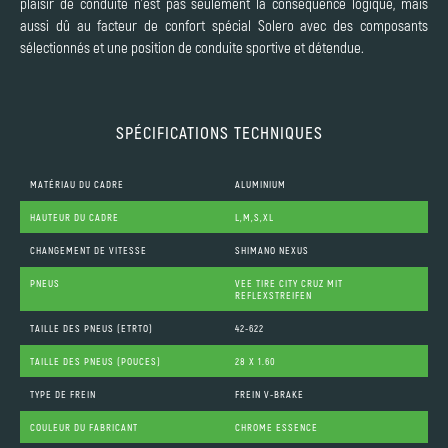
plaisir de conduite n'est pas seulement la conséquence logique, mais
aussi dû au facteur de confort spécial Solero avec des composants
sélectionnés et une position de conduite sportive et détendue.
SPÉCIFICATIONS TECHNIQUES
MATÉRIAU DU CADRE
ALUMINIUM
HAUTEUR DU CADRE
L,M,S,XL
CHANGEMENT DE VITESSE
SHIMANO NEXUS
PNEUS
VEE TIRE CITY CRUZ MIT
REFLEXSTREIFEN
TAILLE DES PNEUS (ETRTO)
42-622
TAILLE DES PNEUS (POUCES)
28 X 1.60
TYPE DE FREIN
FREIN V-BRAKE
COULEUR DU FABRICANT
CHROME ESSENCE