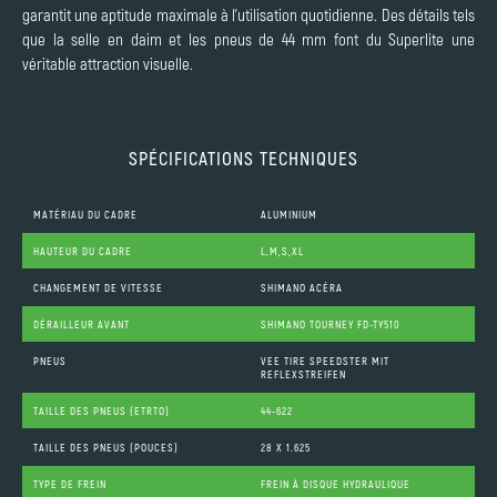
garantit une aptitude maximale à l'utilisation quotidienne. Des détails tels
que la selle en daim et les pneus de 44 mm font du Superlite une
véritable attraction visuelle.
SPÉCIFICATIONS TECHNIQUES
MATÉRIAU DU CADRE
ALUMINIUM
HAUTEUR DU CADRE
L,M,S,XL
CHANGEMENT DE VITESSE
SHIMANO ACÉRA
DÉRAILLEUR AVANT
SHIMANO TOURNEY FD-TY510
PNEUS
VEE TIRE SPEEDSTER MIT
REFLEXSTREIFEN
TAILLE DES PNEUS (ETRTO)
44-622
TAILLE DES PNEUS (POUCES)
28 X 1.625
TYPE DE FREIN
FREIN À DISQUE HYDRAULIQUE