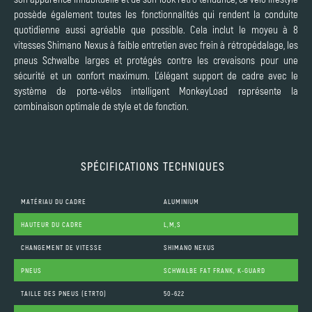
possède également toutes les fonctionnalités qui rendent la conduite
quotidienne aussi agréable que possible. Cela inclut le moyeu à 8
vitesses Shimano Nexus à faible entretien avec frein à rétropédalage, les
pneus Schwalbe larges et protégés contre les crevaisons pour une
sécurité et un confort maximum. L'élégant support de cadre avec le
système de porte-vélos intelligent MonkeyLoad représente la
combinaison optimale de style et de fonction.
SPÉCIFICATIONS TECHNIQUES
MATÉRIAU DU CADRE
ALUMINIUM
HAUTEUR DU CADRE
L,M,S
CHANGEMENT DE VITESSE
SHIMANO NEXUS
PNEUS
SCHWALBE FAT FRANK, K-GUARD
TAILLE DES PNEUS (ETRTO)
50-622