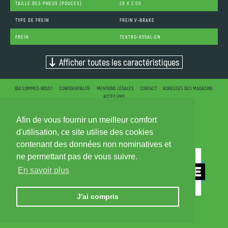
TAILLE DES PNEUS (POUCES)
28 X 2.00
TYPE DE FREIN
FREIN V-BRAKE
FREIN
TEKTRO-855AL-EN
Afficher toutes les caractéristiques
QUI SOMMES-NOUS?
CONFIDENTIALITÉ
MENTIONS LÉGALES
CONTACT
ADRESSES DES MAGASINS
ACCÈS PRO
Afin de vous fournir un meilleur comfort
d'utilisation, ce site utilise des cookies
contenant des données non nominatives et
ne permettant pas de vous suivre.
En savoir plus
J'ai compris