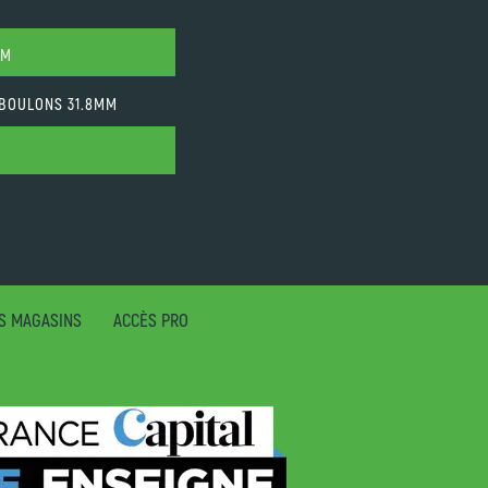
MM
E BOULONS 31.8MM
S MAGASINS
ACCÈS PRO