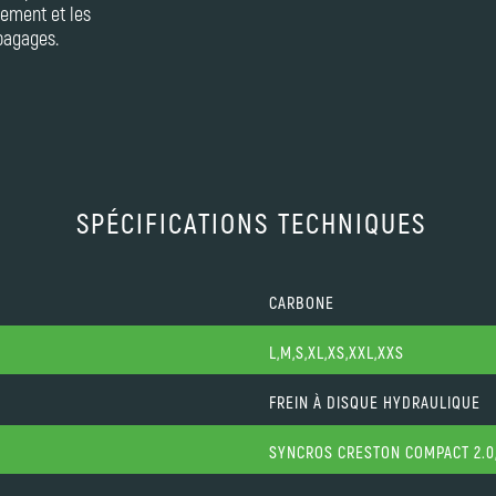
ipement et les
bagages.
SPÉCIFICATIONS TECHNIQUES
CARBONE
L,M,S,XL,XS,XXL,XXS
FREIN À DISQUE HYDRAULIQUE
SYNCROS CRESTON COMPACT 2.0,