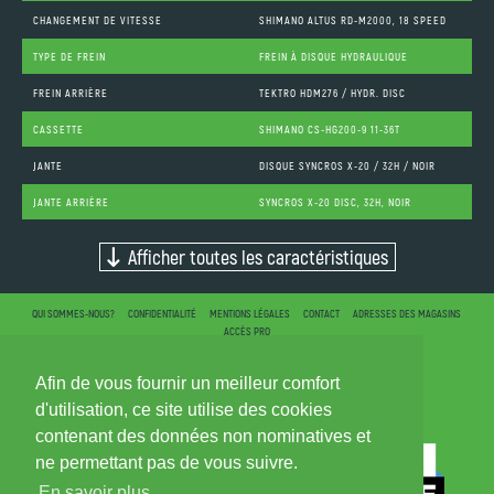
CHANGEMENT DE VITESSE
SHIMANO ALTUS RD-M2000, 18 SPEED
TYPE DE FREIN
FREIN À DISQUE HYDRAULIQUE
FREIN ARRIÈRE
TEKTRO HDM276 / HYDR. DISC
CASSETTE
SHIMANO CS-HG200-9 11-36T
JANTE
DISQUE SYNCROS X-20 / 32H / NOIR
JANTE ARRIÈRE
SYNCROS X-20 DISC, 32H, NOIR
Afficher toutes les caractéristiques
QUI SOMMES-NOUS?
CONFIDENTIALITÉ
MENTIONS LÉGALES
CONTACT
ADRESSES DES MAGASINS
ACCÈS PRO
Afin de vous fournir un meilleur comfort
d'utilisation, ce site utilise des cookies
contenant des données non nominatives et
ne permettant pas de vous suivre.
En savoir plus