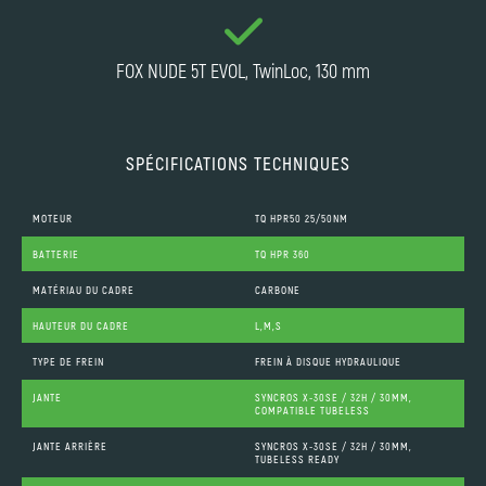
FOX NUDE 5T EVOL, TwinLoc, 130 mm
SPÉCIFICATIONS TECHNIQUES
MOTEUR
TQ HPR50 25/50NM
BATTERIE
TQ HPR 360
MATÉRIAU DU CADRE
CARBONE
HAUTEUR DU CADRE
L,M,S
TYPE DE FREIN
FREIN À DISQUE HYDRAULIQUE
JANTE
SYNCROS X-30SE / 32H / 30MM,
COMPATIBLE TUBELESS
JANTE ARRIÈRE
SYNCROS X-30SE / 32H / 30MM,
TUBELESS READY