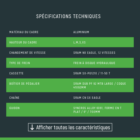
SPÉCIFICATIONS TECHNIQUES
MATÉRIAU DU CADRE
ALUMINIUM
HAUTEUR DU CADRE
L,M,S,XS
CHANGEMENT DE VITESSE
SRAM NX EAGLE, 12 VITESSES
TYPE DE FREIN
FREIN À DISQUE HYDRAULIQUE
CASSETTE
SRAM SX-PG1210 / 11-50 T
BOÎTIER DE PÉDALIER
SRAM DUB PF 92 MTB LARGE / COQUE
41X92MM
CHAÎNE
SRAM CN SX EAGLE
GUIDON
SYNCROS ALLOY 6061, FORME EN T
PLAT / 9° / 700MM
Afficher toutes les caractéristiques