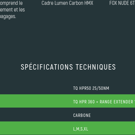
 comprend le
Cadre Lumen Carbon HMX
FOX NUDE 6T
ipement et les
bagages.
SPÉCIFICATIONS TECHNIQUES
TQ HPR50 25/50NM
TQ HPR 360 + RANGE EXTENDER 
CARBONE
L,M,S,XL