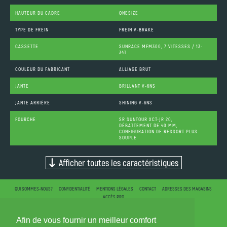
HAUTEUR DU CADRE
ONESIZE
TYPE DE FREIN
FREIN V-BRAKE
CASSETTE
SUNRACE MFM300, 7 VITESSES / 13-
34T
COULEUR DU FABRICANT
ALLIAGE BRUT
JANTE
BRILLANT V-6NS
JANTE ARRIÈRE
SHINING V-6NS
FOURCHE
SR SUNTOUR XCT-JR 20,
DÉBATTEMENT DE 40 MM,
CONFIGURATION DE RESSORT PLUS
SOUPLE
Afficher toutes les caractéristiques
QUI SOMMES-NOUS?
CONFIDENTIALITÉ
MENTIONS LÉGALES
CONTACT
ADRESSES DES MAGASINS
ACCÈS PRO
Afin de vous fournir un meilleur comfort