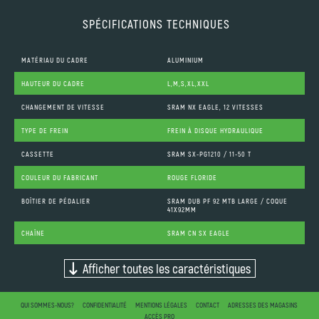
SPÉCIFICATIONS TECHNIQUES
MATÉRIAU DU CADRE
ALUMINIUM
HAUTEUR DU CADRE
L,M,S,XL,XXL
CHANGEMENT DE VITESSE
SRAM NX EAGLE, 12 VITESSES
TYPE DE FREIN
FREIN À DISQUE HYDRAULIQUE
CASSETTE
SRAM SX-PG1210 / 11-50 T
COULEUR DU FABRICANT
ROUGE FLORIDE
BOÎTIER DE PÉDALIER
SRAM DUB PF 92 MTB LARGE / COQUE
41X92MM
CHAÎNE
SRAM CN SX EAGLE
Afficher toutes les caractéristiques
QUI SOMMES-NOUS?
CONFIDENTIALITÉ
MENTIONS LÉGALES
CONTACT
ADRESSES DES MAGASINS
ACCÈS PRO