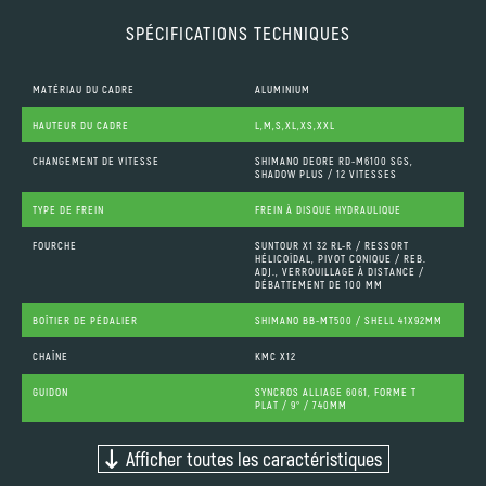
SPÉCIFICATIONS TECHNIQUES
MATÉRIAU DU CADRE
ALUMINIUM
HAUTEUR DU CADRE
L,M,S,XL,XS,XXL
CHANGEMENT DE VITESSE
SHIMANO DEORE RD-M6100 SGS,
SHADOW PLUS / 12 VITESSES
TYPE DE FREIN
FREIN À DISQUE HYDRAULIQUE
FOURCHE
SUNTOUR X1 32 RL-R / RESSORT
HÉLICOÏDAL, PIVOT CONIQUE / REB.
ADJ., VERROUILLAGE À DISTANCE /
DÉBATTEMENT DE 100 MM
BOÎTIER DE PÉDALIER
SHIMANO BB-MT500 / SHELL 41X92MM
CHAÎNE
KMC X12
GUIDON
SYNCROS ALLIAGE 6061, FORME T
PLAT / 9° / 740MM
Afficher toutes les caractéristiques