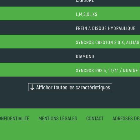
CARBONE
L,M,S,XL,XS
FREIN À DISQUE HYDRAULIQUE
SYNCROS CRESTON 2.0 X, ALLIA
DIAMOND
SYNCROS RR2.5, 1 1/4" / QUATR
Afficher toutes les caractéristiques
NFIDENTIALITÉ
MENTIONS LÉGALES
CONTACT
ADRESSES DE