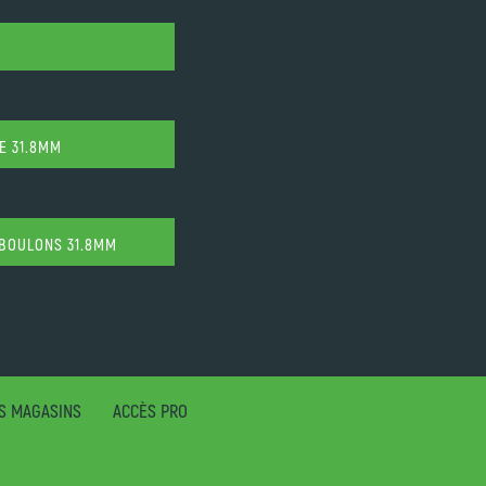
GE 31.8MM
E BOULONS 31.8MM
S MAGASINS
ACCÈS PRO