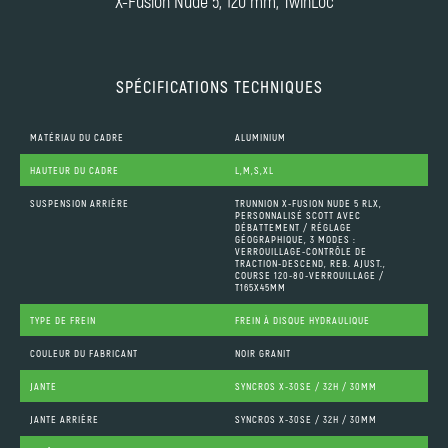
X-Fusion Nude 5, 120 mm, TwinLoc
SPÉCIFICATIONS TECHNIQUES
MATÉRIAU DU CADRE
ALUMINIUM
HAUTEUR DU CADRE
L,M,S,XL
SUSPENSION ARRIÈRE
TRUNNION X-FUSION NUDE 5 RLX,
PERSONNALISÉ SCOTT AVEC
DÉBATTEMENT / RÉGLAGE
GÉOGRAPHIQUE, 3 MODES :
VERROUILLAGE-CONTRÔLE DE
TRACTION-DESCEND, REB. AJUST.,
COURSE 120-80-VERROUILLAGE /
T165X45MM
TYPE DE FREIN
FREIN À DISQUE HYDRAULIQUE
COULEUR DU FABRICANT
NOIR GRANIT
JANTE
SYNCROS X-30SE / 32H / 30MM
JANTE ARRIÈRE
SYNCROS X-30SE / 32H / 30MM