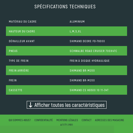
SPÉCIFICATIONS TECHNIQUES
MATÉRIAU DU CADRE
ALUMINIUM
HAUTEUR DU CADRE
L,M,S,XL
DÉRAILLEUR AVANT
SHIMANO DEORE FD-T6000
PNEUS
SCHWALBE ROAD CRUISER 700X47C
TYPE DE FREIN
FREIN À DISQUE HYDRAULIQUE
FREIN ARRIÈRE
SHIMANO BR-M200
FREIN
SHIMANO BR-M200
CASSETTE
SHIMANO CS HG500 10 11-34T
Afficher toutes les caractéristiques
QUI SOMMES-NOUS?
CONFIDENTIALITÉ
MENTIONS LÉGALES
CONTACT
ADRESSES DES MAGASINS
ACCÈS PRO