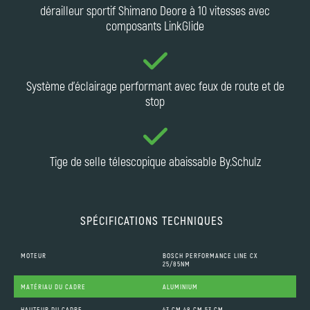
dérailleur sportif Shimano Deore à 10 vitesses avec
composants LinkGlide
Système d'éclairage performant avec feux de route et de
stop
Tige de selle télescopique abaissable By.Schulz
SPÉCIFICATIONS TECHNIQUES
MOTEUR
BOSCH PERFORMANCE LINE CX
25/85NM
MATÉRIAU DU CADRE
ALUMINIUM
HAUTEUR DU CADRE
43 CM,48 CM,53 CM