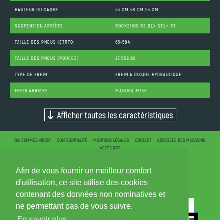
HAUTEUR DU CADRE
43 CM,48 CM,53 CM
SUSPENSION ARRIÈRE
ROCKSHOX RS DLX SEL+ RT
TAILLE DES PNEUS (ETRTO)
65-584
TAILLE DES PNEUS (POUCES)
27,5X2.60
TYPE DE FREIN
FREIN À DISQUE HYDRAULIQUE
FREIN ARRIÈRE
MAGURA MT4E
Afficher toutes les caractéristiques
QUI SOMMES-NOUS?
CONFIDENTIALITÉ
MENTIONS LÉGALES
CONTACT
ADRESSES DES MAGASINS
ACCÈS PRO
Afin de vous fournir un meilleur comfort
d'utilisation, ce site utilise des cookies
contenant des données non nominatives et
ne permettant pas de vous suivre.
En savoir plus