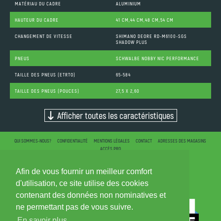
MATÉRIAU DU CADRE
ALUMINIUM
HAUTEUR DU CADRE
41 CM,44 CM,48 CM,54 CM
CHANGEMENT DE VITESSE
SHIMANO DEORE RD-M6100-SGS
SHADOW PLUS
PNEUS
SCHWALBE NOBBY NIC PERFORMANCE
TAILLE DES PNEUS (ETRTO)
65-584
TAILLE DES PNEUS (POUCES)
27,5 X 2,60
Afficher toutes les caractéristiques
QUI SOMMES-NOUS?
CONFIDENTIALITÉ
MENTIONS LÉGALES
CONTACT
ADRESSES DES MAGASINS
ACCÈS PRO
Afin de vous fournir un meilleur comfort
d'utilisation, ce site utilise des cookies
contenant des données non nominatives et
ne permettant pas de vous suivre.
En savoir plus