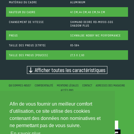
MATÉRIAU DU CADRE
ALUMINIUM
HAUTEUR DU CADRE
41 CM,44 CM,48 CM,54 CM
CHANGEMENT DE VITESSE
SHIMANO DEORE RD-M6100-SGS
SHADOW PLUS
PNEUS
SCHWALBE NOBBY NIC PERFORMANCE
TAILLE DES PNEUS (ETRTO)
65-584
TAILLE DES PNEUS (POUCES)
27,5 X 2,60
Afficher toutes les caractéristiques
QUI SOMMES-NOUS?
CONFIDENTIALITÉ
MENTIONS LÉGALES
CONTACT
ADRESSES DES MAGASINS
ACCÈS PRO
Afin de vous fournir un meilleur comfort
d'utilisation, ce site utilise des cookies
contenant des données non nominatives et
ne permettant pas de vous suivre.
En savoir plus