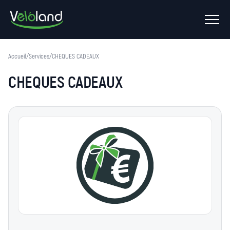
Ouvrir
le
menu
Accueil
/
Services
/
CHEQUES CADEAUX
CHEQUES CADEAUX